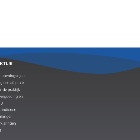
KTIJK
n openingstijden
ag een afspraak
r de praktijk
 vergoeding en
ng
t indienen
rkingen
rklaringen
r