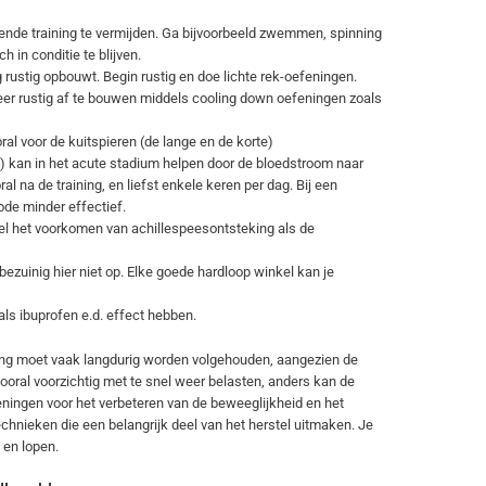
ende training te vermijden. Ga bijvoorbeeld zwemmen, spinning
ch in conditie te blijven.
 rustig opbouwt. Begin rustig en doe lichte rek-oefeningen.
eer rustig af te bouwen middels cooling down oefeningen zoals
ral voor de kuitspieren (de lange en de korte)
id) kan in het acute stadium helpen door de bloedstroom naar
al na de training, en liefst enkele keren per dag. Bij een
de minder effectief.
el het voorkomen van achillespeesontsteking als de
bezuinig hier niet op. Elke goede hardloop winkel kan je
s ibuprofen e.d. effect hebben.
ng moet vaak langdurig worden volgehouden, aangezien de
ooral voorzichtig met te snel weer belasten, anders kan de
ningen voor het verbeteren van de beweeglijkheid en het
hnieken die een belangrijk deel van het herstel uitmaken. Je
 en lopen.