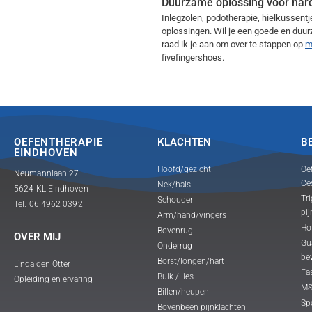
Duurzame oplossing voor har
Inlegzolen, podotherapie, hielkussentj
oplossingen. Wil je een goede en duur
raad ik je aan om over te stappen op
m
fivefingershoes.
OEFENTHERAPIE
KLACHTEN
B
EINDHOVEN
Hoofd/gezicht
Oe
Neumannlaan 27
Ce
Nek/hals
5624 KL Eindhoven
Tri
Schouder
Tel. 06 4962 0392
pij
Arm/hand/vingers
Ho
Bovenrug
OVER MIJ
Gua
Onderrug
be
Borst/longen/hart
Linda den Otter
Fas
Buik / lies
Opleiding en ervaring
MS
Billen/heupen
Sp
Bovenbeen pijnklachten