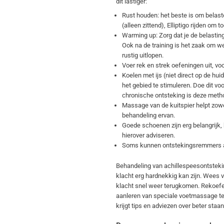
dit lastiger:
Rust houden: het beste is om belast
(alleen zittend), Elliptigo rijden om to
Warming up: Zorg dat je de belasting
Ook na de training is het zaak om w
rustig uitlopen.
Voer rek en strek oefeningen uit, voo
Koelen met ijs (niet direct op de hu
het gebied te stimuleren. Doe dit voor
chronische ontsteking is deze metho
Massage van de kuitspier helpt zow
behandeling ervan.
Goede schoenen zijn erg belangrijk, 
hierover adviseren.
Soms kunnen ontstekingsremmers al
Behandeling van achillespeesontsteki
klacht erg hardnekkig kan zijn. Wees v
klacht snel weer terugkomen. Rekoefe
aanleren van speciale voetmassage tec
krijgt tips en adviezen over beter staan