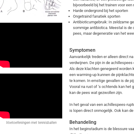
bijvoorbeeld bij het trainen voor ee
Harde ondergrond bij het sporten
Ongetraind fanatiek sporten
Antibioticumgebruik: In zeldzame ge
sommige antibiotica. Meestal is de 
pees, maar degeneratie van het weef
Symptomen
Aanvankelijk treden er alleen direct na
verdwijnen. De pijn in de achillespees
Als deze klachten genegeerd worden ka
een warming-up kunnen de pijnklachten
te komen. In ernstige gevallen is de pi
Vooral na rust of ‘s ochtends kan het 
kan de pees wat gezwollen zijn.
In het geval van een achillespees-rupt
is lopen direct onmogelijk. Ook kan 
Behandeling
Voetoefeningen met tennisballen
In het beginstadium is de blessure va