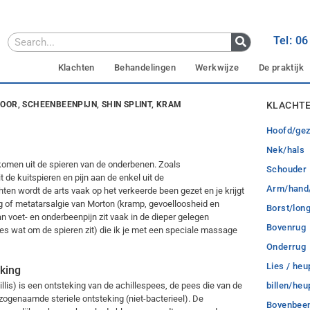
Tel: 0
Klachten
Behandelingen
Werkwijze
De praktijk
OOR, SCHEENBEENPIJN, SHIN SPLINT, KRAM
KLACHTE
Hoofd/gez
Nek/hals
komen uit de spieren van de onderbenen. Zoals
Schouder
 de kuitspieren en pijn aan de enkel uit de
Arm/hand/
ten wordt de arts vaak op het verkeerde been gezet en je krijgt
g of metatarsalgie van Morton (kramp, gevoelloosheid en
Borst/lon
an voet- en onderbeenpijn zit vaak in de dieper gelegen
Bovenrug
ies wat om de spieren zit) die ik je met een speciale massage
Onderrug
Lies / heu
eking
illis) is een ontsteking van de achillespees, de pees die van de
billen/he
n zogenaamde steriele ontsteking (niet-bacterieel). De
Bovenbee