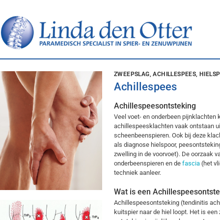
ZWEEPSLAG, ACHILLESPEES, HIELSP
Achillespees
Achillespeesontsteking
Veel voet- en onderbeen pijnklachten 
achillespeesklachten vaak ontstaan uit
scheenbeenspieren. Ook bij deze klach
als diagnose hielspoor, peesontstekin
zwelling in de voorvoet). De oorzaak v
onderbeenspieren en de
fascia
(het vl
techniek aanleer.
Wat is een Achillespeesontst
Achillespeesontsteking (tendinitis ach
kuitspier naar de hiel loopt. Het is ee