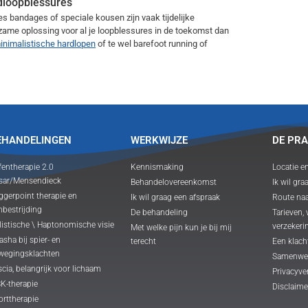
dloopblessures
es bandages of speciale kousen zijn vaak tijdelijke
zame oplossing voor al je loopblessures in de toekomst dan
inimalistische hardlopen
of te wel barefoot running of
EHANDELINGEN
WERKWIJZE
DE PRA
fentherapie 2.0
Kennismaking
Locatie e
sar/Mensendieck
Behandelovereenkomst
Ik wil gra
ggerpoint therapie en
Ik wil graag een afspraak
Route naa
nbestrijding
De behandeling
Tarieven,
listische \ Haptonomische visie
verzekeri
Met welke pijn kun je bij mij
sha bij spier- en
terecht
Een klach
wegingsklachten
Samenwe
cia, belangrijk voor lichaam
Privacyve
K-therapie
Disclaime
orttherapie