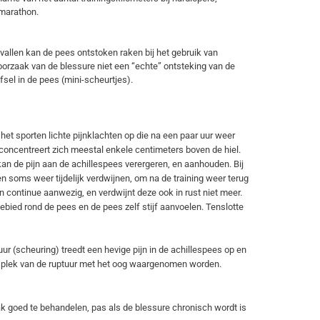
n marathon.
vallen kan de pees ontstoken raken bij het gebruik van
oorzaak van de blessure niet een “echte” ontsteking van de
sel in de pees (mini-scheurtjes).
 het sporten lichte pijnklachten op die na een paar uur weer
 concentreert zich meestal enkele centimeters boven de hiel.
n de pijn aan de achillespees verergeren, en aanhouden. Bij
 soms weer tijdelijk verdwijnen, om na de training weer terug
jn continue aanwezig, en verdwijnt deze ook in rust niet meer.
gebied rond de pees en de pees zelf stijf aanvoelen. Tenslotte
uur (scheuring) treedt een hevige pijn in de achillespees op en
de plek van de ruptuur met het oog waargenomen worden.
ak goed te behandelen, pas als de blessure chronisch wordt is