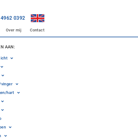
6 4962 0392
Over mij
Contact
N AAN:
icht
vinger
gen/hart
p
upen
n