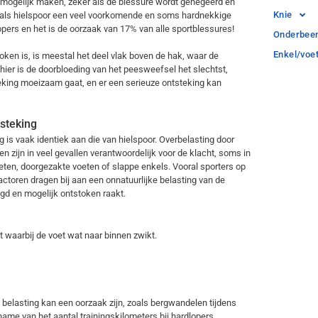
 onmogelijk maken, zeker als de blessure wordt genegeerd en
Knie
t als hielspoor een veel voorkomende en soms hardnekkige
opers en het is de oorzaak van 17% van alle sportblessures!
Onderbee
Enkel/voe
oken is, is meestal het deel vlak boven de hak, waar de
hier is de doorbloeding van het peesweefsel het slechtst,
eking moeizaam gaat, en er een serieuze ontsteking kan
steking
 is vaak identiek aan die van hielspoor. Overbelasting door
 zijn in veel gevallen verantwoordelijk voor de klacht, soms in
eten, doorgezakte voeten of slappe enkels. Vooral sporters op
 factoren dragen bij aan een onnatuurlijke belasting van de
gd en mogelijk ontstoken raakt.
t waarbij de voet wat naar binnen zwikt.
 belasting kan een oorzaak zijn, zoals bergwandelen tijdens
name van het aantal trainingskilometers bij hardlopers,