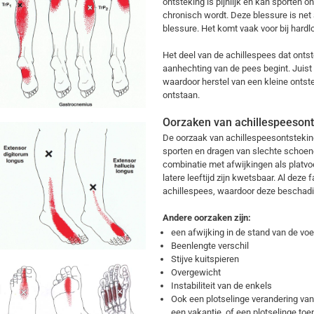
ontsteking is pijnlijk en kan sporten
chronisch wordt. Deze blessure is ne
blessure. Het komt vaak voor bij hardl
Het deel van de achillespees dat ontst
aanhechting van de pees begint. Juist 
waardoor herstel van een kleine ontst
ontstaan.
Oorzaken van achillespeesont
De oorzaak van achillespeesontsteking
sporten en dragen van slechte schoenen
combinatie met afwijkingen als platvo
latere leeftijd zijn kwetsbaar. Al deze
achillespees, waardoor deze beschadi
Andere oorzaken zijn:
een afwijking in de stand van de voe
Beenlengte verschil
Stijve kuitspieren
Overgewicht
Instabiliteit van de enkels
Ook een plotselinge verandering van
een vakantie, of een plotselinge toe