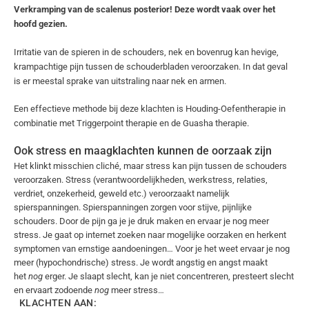
Verkramping van de scalenus posterior! Deze wordt vaak over het
hoofd gezien.
Irritatie van de spieren in de schouders, nek en bovenrug kan hevige,
krampachtige pijn tussen de schouderbladen veroorzaken. In dat geval
is er meestal sprake van uitstraling naar nek en armen.
Een effectieve methode bij deze klachten is Houding-Oefentherapie in
combinatie met Triggerpoint therapie en de Guasha therapie.
Ook stress en maagklachten kunnen de oorzaak zijn
Het klinkt misschien cliché, maar stress kan pijn tussen de schouders
veroorzaken. Stress (verantwoordelijkheden, werkstress, relaties,
verdriet, onzekerheid, geweld etc.) veroorzaakt namelijk
spierspanningen. Spierspanningen zorgen voor stijve, pijnlijke
schouders. Door de pijn ga je je druk maken en ervaar je nog meer
stress. Je gaat op internet zoeken naar mogelijke oorzaken en herkent
symptomen van ernstige aandoeningen… Voor je het weet ervaar je nog
meer (hypochondrische) stress. Je wordt angstig en angst maakt
het
nog
erger. Je slaapt slecht, kan je niet concentreren, presteert slecht
en ervaart zodoende
nog
meer stress…
KLACHTEN AAN: