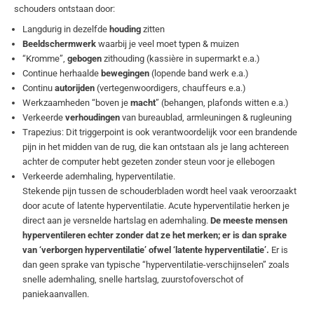
schouders ontstaan door:
Langdurig in dezelfde
houding
zitten
Beeldschermwerk
waarbij je veel moet typen & muizen
“Kromme”,
gebogen
zithouding (kassière in supermarkt e.a.)
Continue herhaalde
bewegingen
(lopende band werk e.a.)
Continu
autorijden
(vertegenwoordigers, chauffeurs e.a.)
Werkzaamheden “boven je
macht
” (behangen, plafonds witten e.a.)
Verkeerde
verhoudingen
van bureaublad, armleuningen & rugleuning
Trapezius: Dit triggerpoint is ook verantwoordelijk voor een brandende
pijn in het midden van de rug, die kan ontstaan als je lang achtereen
achter de computer hebt gezeten zonder steun voor je ellebogen
Verkeerde ademhaling, hyperventilatie.
Stekende pijn tussen de schouderbladen wordt heel vaak veroorzaakt
door acute of latente hyperventilatie. Acute hyperventilatie herken je
direct aan je versnelde hartslag en ademhaling.
De meeste mensen
hyperventileren echter zonder dat ze het merken; er is dan sprake
van ‘verborgen hyperventilatie’ ofwel ‘latente hyperventilatie’.
Er is
dan geen sprake van typische “hyperventilatie-verschijnselen” zoals
snelle ademhaling, snelle hartslag, zuurstofoverschot of
paniekaanvallen.