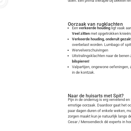
doen. Een prima therapie bij bekken e
Oorzaak van rugklachten
Een
verkeerde houding
ligt vaak aa
Veel zitten
met opgetrokken knieën, 
Verkeerde houding, onderuit gezakt
overbelast worden. Lumbago of spit k
Wervelverschuivingen
Uitstralingsklachten naar de benen
bilspieren!
Valpartijen, ongewone oefeningen, 
in de kontzak.
Naar de huisarts met Spit?
Pijn in de onderrug is erg vervelend e
ernstige oorzaak. Daardoor gaat het oo
paar dagen duren of enkele weken, maa
zorgen maakt kun je natuurlijk langs d
Cesar / Mensendieck dé experts in ho