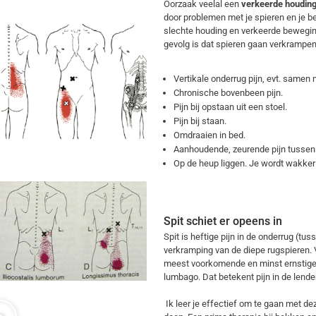
Oorzaak veelal een
verkeerde houding
door problemen met je spieren en je 
slechte houding en verkeerde beweging
gevolg is dat spieren gaan verkrampen.
Vertikale onderrug pijn, evt. samen 
Chronische bovenbeen pijn.
Pijn bij opstaan uit een stoel.
Pijn bij staan.
Omdraaien in bed.
Aanhoudende, zeurende pijn tussen
Op de heup liggen. Je wordt wakker
Spit schiet er opeens in
Spit is heftige pijn in de onderrug (tu
verkramping van de diepe rugspieren. V
meest voorkomende en minst ernstige v
lumbago. Dat betekent pijn in de lend
Ik leer je effectief om te gaan met de