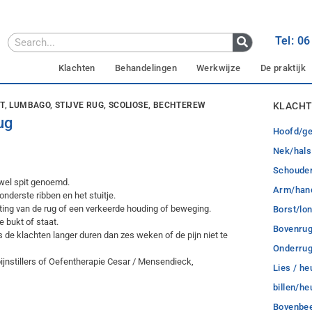
Tel: 0
Klachten
Behandelingen
Werkwijze
De praktijk
IT, LUMBAGO, STIJVE RUG, SCOLIOSE, BECHTEREW
KLACHT
ug
Hoofd/ge
Nek/hals
Schoude
 wel spit genoemd.
Arm/hand
onderste ribben en het stuitje.
ting van de rug of een verkeerde houding of beweging.
Borst/lo
e bukt of staat.
Bovenru
 de klachten langer duren dan zes weken of de pijn niet te
Onderru
jnstillers of Oefentherapie Cesar / Mensendieck,
Lies / he
billen/h
Bovenbe