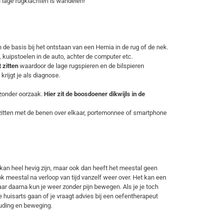
n lage rugklachten is wandelen!
n de basis bij het ontstaan van een Hernia in de rug of de nek.
kuipstoelen in de auto, achter de computer etc.
 zitten
waardoor de lage rugspieren en de bilspieren
rijgt je als diagnose.
 zonder oorzaak.
Hier zit de boosdoener dikwijls in de
zitten met de benen over elkaar, portemonnee of smartphone
n kan heel hevig zijn, maar ook dan heeft het meestal geen
k meestal na verloop van tijd vanzelf weer over. Het kan een
r daarna kun je weer zonder pijn bewegen. Als je je toch
e huisarts gaan of je vraagt advies bij een oefentherapeut
uding en beweging.