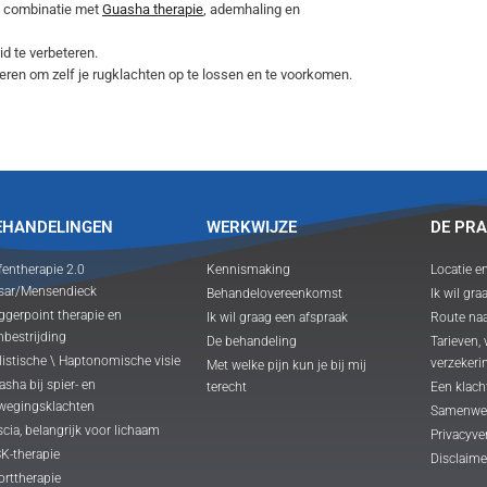
 combinatie met
Guasha therapie
, ademhaling en
d te verbeteren.
leren om zelf je rugklachten op te lossen en te voorkomen.
EHANDELINGEN
WERKWIJZE
DE PRA
fentherapie 2.0
Kennismaking
Locatie e
sar/Mensendieck
Behandelovereenkomst
Ik wil gra
ggerpoint therapie en
Ik wil graag een afspraak
Route naa
nbestrijding
De behandeling
Tarieven,
listische \ Haptonomische visie
verzekeri
Met welke pijn kun je bij mij
sha bij spier- en
terecht
Een klach
wegingsklachten
Samenwe
cia, belangrijk voor lichaam
Privacyve
K-therapie
Disclaime
orttherapie