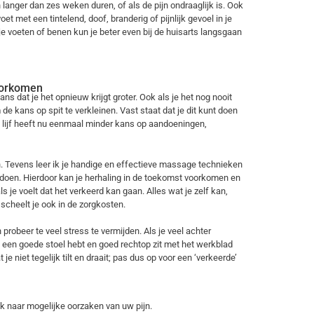
 langer dan zes weken duren, of als de pijn ondraaglijk is. Ook
oet met een tintelend, doof, branderig of pijnlijk gevoel in je
 je voeten of benen kun je beter even bij de huisarts langsgaan
voorkomen
ans dat je het opnieuw krijgt groter. Ook als je het nog nooit
de kans op spit te verkleinen. Vast staat dat je dit kunt doen
d lijf heeft nu eenmaal minder kans op aandoeningen,
n. Tevens leer ik je handige en effectieve massage technieken
an doen. Hierdoor kan je herhaling in de toekomst voorkomen en
ls je voelt dat het verkeerd kan gaan. Alles wat je zelf kan,
t scheelt je ook in de zorgkosten.
obeer te veel stress te vermijden. Als je veel achter
je een goede stoel hebt en goed rechtop zit met het werkblad
 je niet tegelijk tilt en draait; pas dus op voor een ‘verkeerde’
ek naar mogelijke oorzaken van uw pijn.