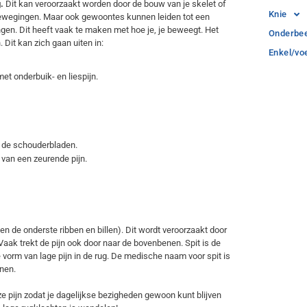
.
Dit kan veroorzaakt worden door de bouw van je skelet of
Knie
bewegingen. Maar ook gewoontes kunnen leiden tot een
en. Dit heeft vaak te maken met hoe je, je beweegt. Het
Onderbe
 Dit kan zich gaan uiten in:
Enkel/vo
met onderbuik- en liespijn.
 de schouderbladen.
 van een zeurende pijn.
ssen de onderste ribben en billen). Dit wordt veroorzaakt door
aak trekt de pijn ook door naar de bovenbenen. Spit is de
orm van lage pijn in de rug. De medische naam voor spit is
enen.
ze pijn zodat je dagelijkse bezigheden gewoon kunt blijven