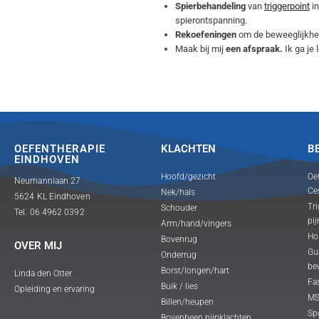
Spierbehandeling
van
triggerpoint
in
spierontspanning.
Rekoefeningen
om de beweeglijkhei
Maak bij mij
een afspraak.
Ik ga je 
OEFENTHERAPIE
KLACHTEN
B
EINDHOVEN
Hoofd/gezicht
Oe
Neumannlaan 27
Ce
Nek/hals
5624 KL Eindhoven
Tri
Schouder
Tel. 06 4962 0392
pij
Arm/hand/vingers
Ho
Bovenrug
OVER MIJ
Gua
Onderrug
be
Borst/longen/hart
Linda den Otter
Fas
Buik / lies
Opleiding en ervaring
MS
Billen/heupen
Sp
Bovenbeen pijnklachten