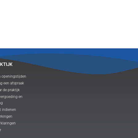
KTIJK
n openingstijden
ag een afspraak
r de praktijk
 vergoeding en
ng
t indienen
rkingen
rklaringen
r