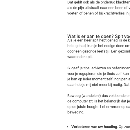
Dat geldt ook als de onderrug klachten
als de pijn uitstraalt naar een been of v
voeten of benen of bij krachtverlies in
Wat is er aan te doen? Spit 
Als je een keer spit hebt gehad, is de k
hebt gehad, kun je het nodige doen om 
door een gezonde leefstijl. Een gezon
waaronder spit.
Ik geef je tips, adviezen en oefeninge
voor je rugspieren die je thuis zelf k
je kan op ieder moment zelf ingrijpen a
daar heb je mij niet meer bij nodig. Da
Beweeg (wandelen!) dus voldoende en pr
de computer zit, is het belangrijk dat 
op de juiste hoogte. Let er verder op dat
beweging.
Verbeteren van uw houding
. Op zo