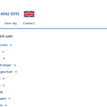
6 4962 0392
Over mij
Contact
EN AAN:
zicht
r
/vinger
ngen/hart
g
g
up
eupen
en