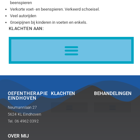
beenspieren
Verkorte voet- en beenspieren. Verkeerd schoeisel.
Veel autorijden
Groeipijnen bij kinderen in voeten en enkels.
KLACHTEN AAN:
OEFENTHERAPIE
KLACHTEN
BEHANDELINGEN
EINDHOVEN
Neumannlaan 27
5624 KL Eindhoven
Bovenbeen pijnklachten
Triggerpoint therapie en pijnbestrijding
Holistische \ Haptonomische visie
Guasha bij spier- en bewegingsklachten
Fascia, belangrijk voor lichaam
Tel. 06 4962 0392
OVER MIJ