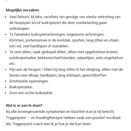
Mogelijke oorzaken:
Veel fietsen, M-bike, racefiets ten gevolge van sterke verkorting van
de heupspier en/of buikspieren die door overbelasting gaan
verkrampen.
Te fanatieke buikspieroefeningen, ongewone oefeningen,
klimmen, portemonnee in de kontzak, sporten, lang zitten en staan,
een val, veel hardlopen of wandelen.
Te veel zitten, vaak gedraaid zitten, zitten met opgetrokken knieen,
autokuipstoelen, bekkenscheefstanden, valpartijen, auto ongelukken
etc.
Pijn aan de heupen / billen bij lang zitten in het vliegtuig, zitten met de
benen over elkaar, hardlopen, lang stilstaan, gewichtheffen
Emotionele spanningen.
Buikoperaties.
Door een echte buikziekte.
Wat is er aan te doen?
Bij alle bovengenoemde symptomen en klachten kan je bij terecht.
Triggerpoint – en houdingtherapie hebben vaak een positief resultaat.
Als Triggerpoint coach leer ik je hoe je dat kan doen.