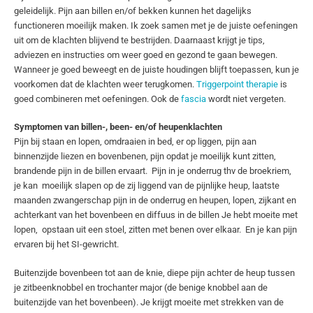
geleidelijk. Pijn aan billen en/of bekken kunnen het dagelijks
functioneren moeilijk maken. Ik zoek samen met je de juiste oefeningen
uit om de klachten blijvend te bestrijden. Daarnaast krijgt je tips,
adviezen en instructies om weer goed en gezond te gaan bewegen.
Wanneer je goed beweegt en de juiste houdingen blijft toepassen, kun je
voorkomen dat de klachten weer terugkomen.
Triggerpoint therapie
is
goed combineren met oefeningen. Ook de
fascia
wordt niet vergeten.
Symptomen van billen-, been- en/of heupenklachten
Pijn bij staan en lopen, omdraaien in bed, er op liggen, pijn aan
binnenzijde liezen en bovenbenen, pijn opdat je moeilijk kunt zitten,
brandende pijn in de billen ervaart. Pijn in je onderrug thv de broekriem,
je kan moeilijk slapen op de zij liggend van de pijnlijke heup, laatste
maanden zwangerschap pijn in de onderrug en heupen, lopen, zijkant en
achterkant van het bovenbeen en diffuus in de billen Je hebt moeite met
lopen, opstaan uit een stoel, zitten met benen over elkaar. En je kan pijn
ervaren bij het SI-gewricht.
Buitenzijde bovenbeen tot aan de knie, diepe pijn achter de heup tussen
je zitbeenknobbel en trochanter major (de benige knobbel aan de
buitenzijde van het bovenbeen). Je krijgt moeite met strekken van de