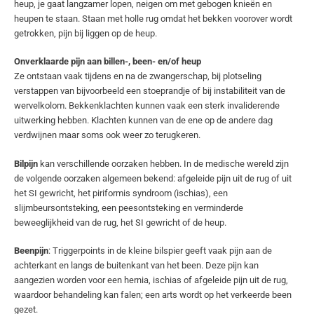
heup, je gaat langzamer lopen, neigen om met gebogen knieën en
heupen te staan. Staan met holle rug omdat het bekken voorover wordt
getrokken, pijn bij liggen op de heup.
Onverklaarde pijn aan billen-, been- en/of heup
Ze ontstaan vaak tijdens en na de zwangerschap, bij plotseling
verstappen van bijvoorbeeld een stoeprandje of bij instabiliteit van de
wervelkolom. Bekkenklachten kunnen vaak een sterk invaliderende
uitwerking hebben. Klachten kunnen van de ene op de andere dag
verdwijnen maar soms ook weer zo terugkeren.
Bilpijn
kan verschillende oorzaken hebben. In de medische wereld zijn
de volgende oorzaken algemeen bekend: afgeleide pijn uit de rug of uit
het SI gewricht, het piriformis syndroom (ischias), een
slijmbeursontsteking, een peesontsteking en verminderde
beweeglijkheid van de rug, het SI gewricht of de heup.
Beenpijn
: Triggerpoints in de kleine bilspier geeft vaak pijn aan de
achterkant en langs de buitenkant van het been. Deze pijn kan
aangezien worden voor een hernia, ischias of afgeleide pijn uit de rug,
waardoor behandeling kan falen; een arts wordt op het verkeerde been
gezet.