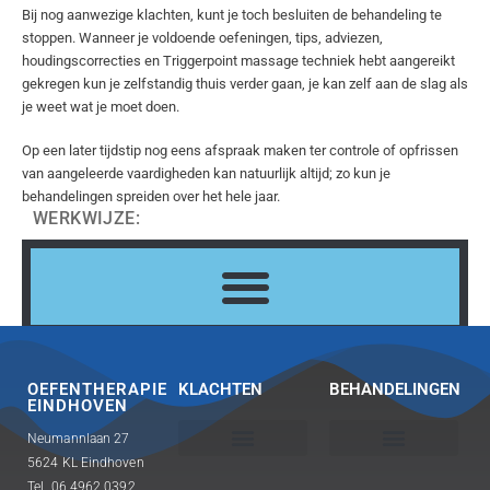
Bij nog aanwezige klachten, kunt je toch besluiten de behandeling te
stoppen. Wanneer je voldoende oefeningen, tips, adviezen,
houdingscorrecties en Triggerpoint massage techniek hebt aangereikt
gekregen kun je zelfstandig thuis verder gaan, je kan zelf aan de slag als
je weet wat je moet doen.
Op een later tijdstip nog eens afspraak maken ter controle of opfrissen
van aangeleerde vaardigheden kan natuurlijk altijd; zo kun je
behandelingen spreiden over het hele jaar.
WERKWIJZE:
OEFENTHERAPIE
KLACHTEN
BEHANDELINGEN
EINDHOVEN
Neumannlaan 27
5624 KL Eindhoven
Bovenbeen pijnklachten
Triggerpoint therapie en pijnbestrijding
Holistische \ Haptonomische visie
Guasha bij spier- en bewegingsklachten
Fascia, belangrijk voor lichaam
Tel. 06 4962 0392