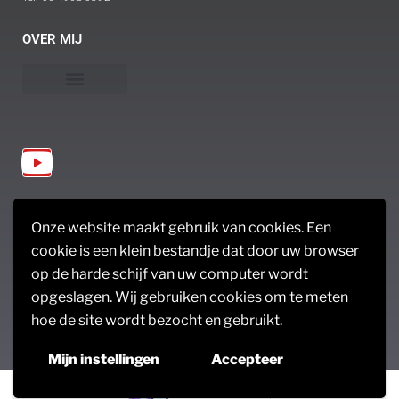
OVER MIJ
Linda den Otter
Opleiding en ervaring
WERKWIJZE
DE PRAKTIJK
Onze website maakt gebruik van cookies. Een
cookie is een klein bestandje dat door uw browser
op de harde schijf van uw computer wordt
Ik wil graag een afspraak
De behandeling
Met welke pijn kun je bij mij terecht
Locatie en openingstijden
Ik wil graag een afspraak
Route naar de praktijk
Tarieven, vergoeding en verzekering
Een klacht indienen
opgeslagen. Wij gebruiken cookies om te meten
hoe de site wordt bezocht en gebruikt.
Oefentherapie-eindhoven
Ardata communicatie
- copyright 2026
Mijn instellingen
Accepteer